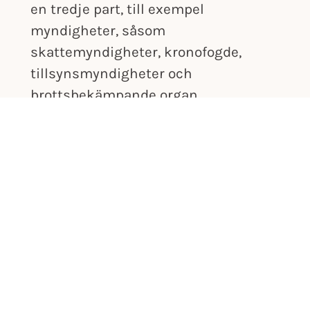
en tredje part, till exempel
myndigheter, såsom
skattemyndigheter, kronofogde,
tillsynsmyndigheter och
brottsbekämpande organ.
Hur vi skyddar dina
personuppgifter
IDLA Fastigheter säkerställer, inom
ramen för Dataskyddslagstiftningen,
att personuppgifterna behandlas
konfidentiellt via lämpliga tekniska
och organisatoriska åtgärder för att
skydda personuppgifterna mot